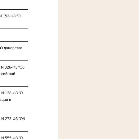
N 152-ФЗ "О
"О донорстве
 N 326-ФЗ "Об
ссийской
 N 128-ФЗ "О
ации в
2 N 273-ФЗ "Об
 N 555-ФЗ "О