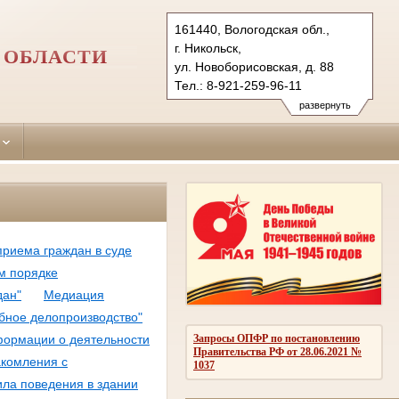
161440, Вологодская обл.,
г. Никольск,
 ОБЛАСТИ
ул. Новоборисовская, д. 88
Тел.: 8-921-259-96-11
nikolsky.vld@sudrf.ru
развернуть
показать на карте
риема граждан в суде
м порядке
дан"
Медиация
бное делопроизводство"
Запросы ОПФР по постановлению
формации о деятельности
Правительства РФ от 28.06.2021 №
акомления с
1037
ла поведения в здании