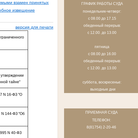
симыми взамен принятых
ГРАФИК РАБОТЫ СУДА
ебное извещение
понедельник-четверг:
с 08.00 до 17.15
обеденный перерыв:
версия для печати
с 12.00. до 13.00
ограниченного
пятница
с 08.00 до 16.00
О
обеденный перерыв:
с 12.00. до 13.00
б утверждении
нной тайне"
суббота, воскресенье:
выходные дни
7 N 16-ФЗ "О
ПРИЕМНАЯ СУДА
5 N 144-ФЗ "Об
ТЕЛЕФОН:
8(81754) 2-20-46
1995 N 40-ФЗ