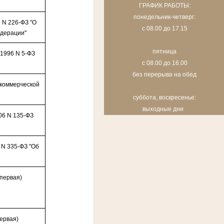
ГРАФИК РАБОТЫ:
понедельник-четверг:
 N 226-ФЗ "О
с 08.00 до 17.15
едерации"
пятница
.1996 N 5-ФЗ
с 08.00 до 16.00
без перерыва на обед
 коммерческой
суббота, воскресенье:
выходные дни
06 N 135-ФЗ
 N 335-ФЗ "Об
 первая)
первая)