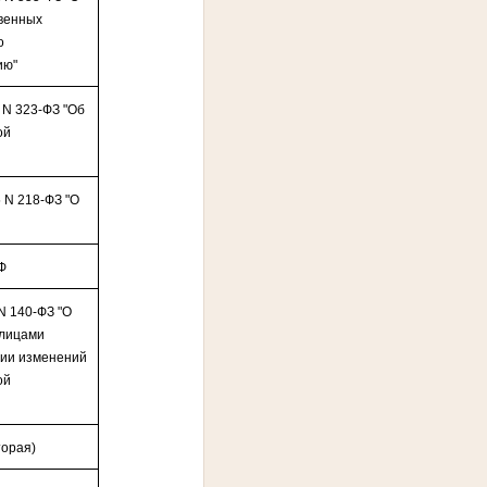
твенных
о
ию"
 N 323-ФЗ "Об
ой
 N 218-ФЗ "О
РФ
N 140-ФЗ "О
 лицами
ении изменений
ой
торая)