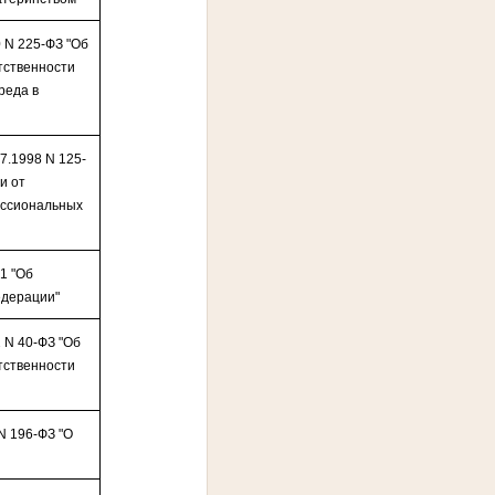
0 N 225-ФЗ "Об
тственности
реда в
7.1998 N 125-
и от
ессиональных
-1 "Об
едерации"
 N 40-ФЗ "Об
тственности
N 196-ФЗ "О