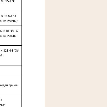
 N 395-1 "О
 N 86-ФЗ "О
анке России)"
02 N 86-ФЗ "О
анке России)"
 N 323-ФЗ "Об
ой
О
аждан при ее
"О
ека"