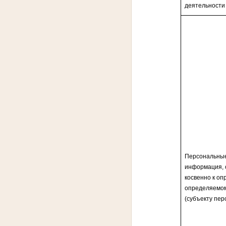
деятельности
Персональные
информация, 
косвенно к о
определяемом
(субъекту пер