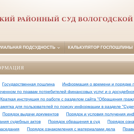
КИЙ РАЙОННЫЙ СУД ВОЛОГОДСКОЙ
РИАЛЬНАЯ ПОДСУДНОСТЬ
КАЛЬКУЛЯТОР ГОСПОШЛИНЫ
ОРМАЦИЯ
Государственная пошлина
Информация о времени и порядке п
ченном по правам потребителей финансовых услуг и о досудебно
Краткая инструкция по работе с разделом сайта "Обращения граж
амятка для пользователей по поиску информации в разделе "Суде
Порядок выдачи документов
Порядок и условия получения ин
ания судебных актов
Порядок обращения в суд
Порядок озн
заседания
Порядок ознакомления с материалами дела
Прави