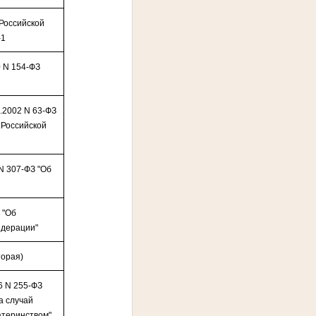
 Российской
-1
0 N 154-ФЗ
5.2002 N 63-ФЗ
 Российской
N 307-ФЗ "Об
 "Об
едерации"
торая)
6 N 255-ФЗ
а случай
атеринством"